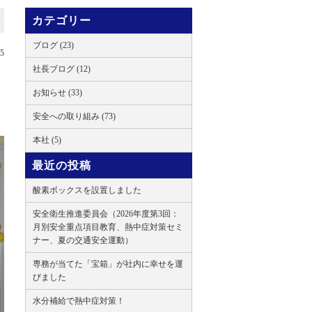
カテゴリー
ブログ (23)
15
社長ブログ (12)
お知らせ (33)
安全への取り組み (73)
本社 (5)
最近の投稿
酸素ボックスを設置しました
安全衛生推進委員会（2026年度第3回：
月別安全重点項目教育、熱中症対策セミ
ナー、夏の交通安全運動）
専務が当てた「宝箱」が社内に幸せを運
びました
水分補給で熱中症対策！