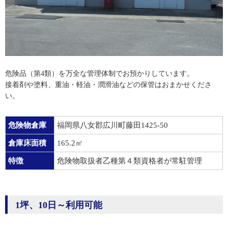
危険品（第4類）を万全な管理体制でお預かりしています。
接着剤や塗料、重油・軽油・潤滑油などの保管はおまかせくださ
い。
危険物倉庫
福岡県八女郡広川町藤田1425-50
倉庫床面積
165.2㎡
特徴
危険物取扱者乙種第４類資格者が常駐管理
1坪、10日～利用可能