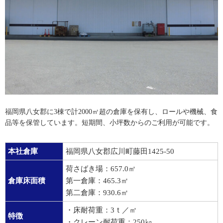
福岡県八女郡に3棟で計2000㎡超の倉庫を保有し、ロールや機械、食
品等を保管しています。短期間、小坪数からのご利用が可能です。
本社倉庫
福岡県八女郡広川町藤田1425-50
荷さばき場：657.0㎡
倉庫床面積
第一倉庫：465.3㎡
第二倉庫：930.6㎡
・床耐荷重：3ｔ／㎡
特徴
・クレーン耐荷重：250㎏