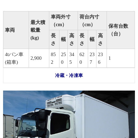
車両外寸
荷台内寸
最大積
（cm）
（cm）
保有台数
車両
載量
（台）
長
高
長
高
(kg)
幅
幅
さ
さ
さ
さ
4tバン車
85
25
34
62
23
23
2,900
1
(箱車)
2
0
5
0
7
6
冷蔵・冷凍車