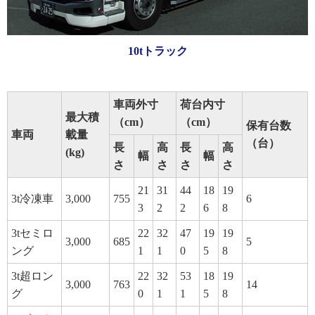
10tトラック
車両外寸
荷台内寸
最大積
（cm）
（cm）
保有台数
車両
載量
（台）
長
高
長
高
(kg)
幅
幅
さ
さ
さ
さ
21
31
44
18
19
3t冷凍車
3,000
755
6
3
2
2
6
8
3tセミロ
22
32
47
19
19
3,000
685
5
ング
1
1
0
5
8
3t超ロン
22
32
53
18
19
3,000
763
14
グ
0
1
1
5
8