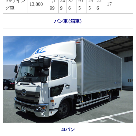
10tウイン
1,1
24
37
95
23
25
13,800
17
グ車
99
9
6
5
5
6
バン車(箱車)
4tバン