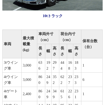
10tトラック
車両外寸
荷台内寸
最大積
（cm）
（cm）
保有台数
車両
載量
（台）
長
高
長
高
(kg)
幅
幅
さ
さ
さ
さ
3tウイン
63
19
29
44
16
18
3,000
1
グ車
6
2
7
4
8
3
4tウイン
86
24
35
62
23
23
3,000
6
グ車
0
9
2
2
7
3
4tゲート
86
24
34
61
22
23
2,400
1
車
0
9
9
5
6
1