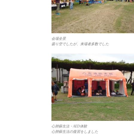
会場全景
曇り空でしたが、来場者多数でした
心肺蘇生法・AED体験
心肺蘇生法の復習をしました