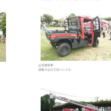
山岳救助車
逆輸入なので左ハンドル