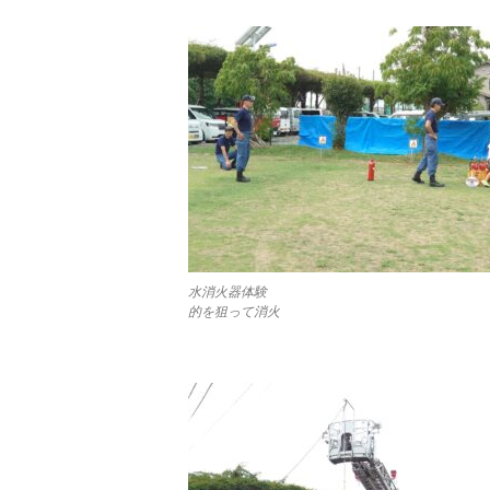
水消火器体験
的を狙って消火