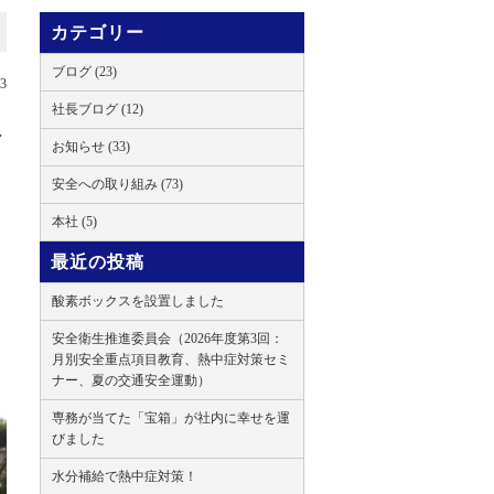
カテゴリー
ブログ (23)
23
社長ブログ (12)
し
お知らせ (33)
安全への取り組み (73)
本社 (5)
最近の投稿
酸素ボックスを設置しました
安全衛生推進委員会（2026年度第3回：
月別安全重点項目教育、熱中症対策セミ
ナー、夏の交通安全運動）
専務が当てた「宝箱」が社内に幸せを運
びました
水分補給で熱中症対策！