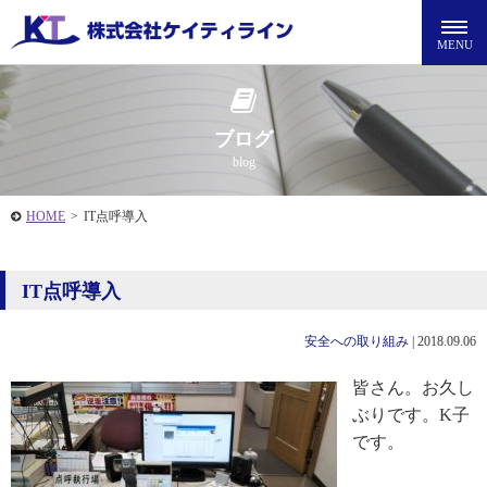
ブログ
blog
HOME
>
IT点呼導入
IT点呼導入
安全への取り組み
|
2018.09.06
皆さん。お久し
ぶりです。K子
です。