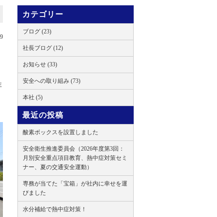
カテゴリー
ブログ (23)
19
社長ブログ (12)
お知らせ (33)
安全への取り組み (73)
非
本社 (5)
最近の投稿
酸素ボックスを設置しました
安全衛生推進委員会（2026年度第3回：
月別安全重点項目教育、熱中症対策セミ
ナー、夏の交通安全運動）
専務が当てた「宝箱」が社内に幸せを運
びました
水分補給で熱中症対策！