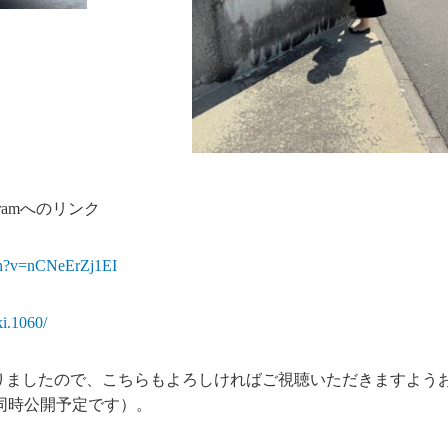
gramへのリンク
ch?v=nCNeErZj1EI
i.1060/
となりましたので、こちらもよろしければご視聴いただきますよう
okも同時公開予定です）。