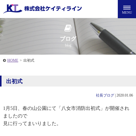
ブログ
blog
HOME
>
出初式
出初式
社長ブログ
|
2020.01.06
1月5日、春の山公園にて「八女市消防出初式」が開催され
ましたので
見に行ってまいりました。