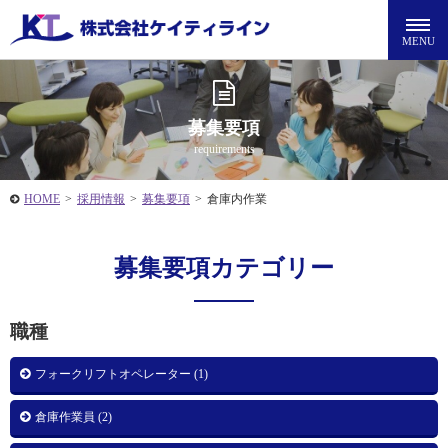
募集要項
requirements
HOME
>
採用情報
>
募集要項
>
倉庫内作業
募集要項カテゴリー
職種
フォークリフトオペレーター (1)
倉庫作業員 (2)