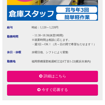
給与
時給：1,120～1,220円
・11:30~18:30(休憩1時間)
勤務時間
※就業時間は相談に応じます。
・週3日～OK！（月～日の間で希望をだせます！）
休日・休暇
水曜日他、シフトにより変動
勤務地
福岡県糟屋郡粕屋町江辻6丁目1-22(横浜冷凍内)
詳細はこちら
今すぐ応募する