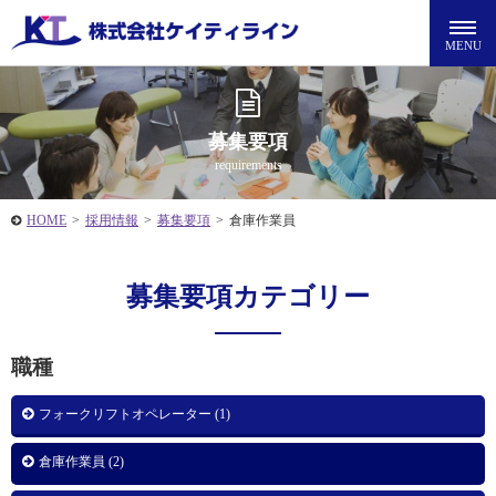
募集要項
requirements
HOME
>
採用情報
>
募集要項
>
倉庫作業員
募集要項カテゴリー
職種
フォークリフトオペレーター (1)
倉庫作業員 (2)