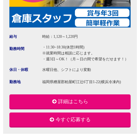
給与
時給：1,120～1,220円
・11:30~18:30(休憩1時間)
勤務時間
※就業時間は相談に応じます。
・週3日～OK！（月～日の間で希望をだせます！）
休日・休暇
水曜日他、シフトにより変動
勤務地
福岡県糟屋郡粕屋町江辻6丁目1-22(横浜冷凍内)
詳細はこちら
今すぐ応募する