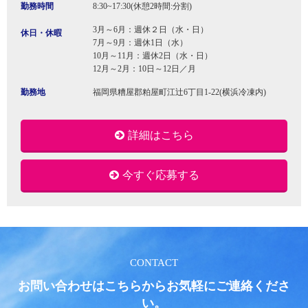
勤務時間
8:30~17:30(休憩2時間:分割)
3月～6月：週休２日（水・日）
休日・休暇
7月～9月：週休1日（水）
10月～11月：週休2日（水・日）
12月～2月：10日～12日／月
勤務地
福岡県糟屋郡粕屋町江辻6丁目1-22(横浜冷凍内)
詳細はこちら
今すぐ応募する
CONTACT
お問い合わせはこちらからお気軽にご連絡くださ
い。